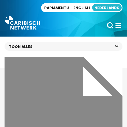
Direct naar artikel
PAPIAMENTU
ENGLISH
NEDERLANDS