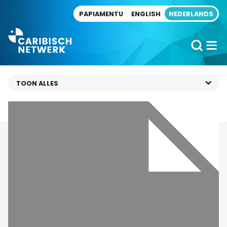
Direct naar artikel
PAPIAMENTU
ENGLISH
NEDERLANDS