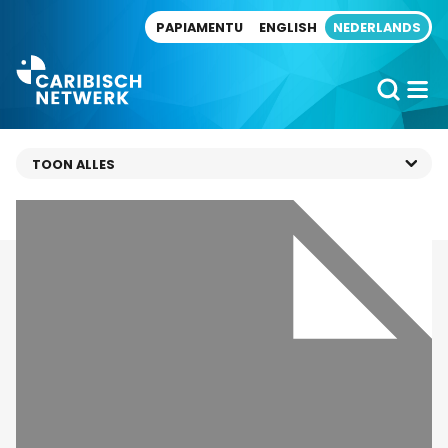
Direct naar artikel
PAPIAMENTU
ENGLISH
NEDERLANDS