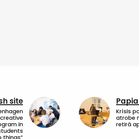
sh site
Papia
penhagen
Krísis p
 creative
atrobe n
ogram in
retirá 
students
 things”