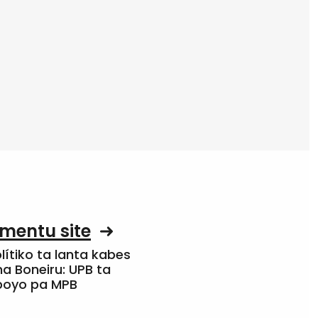
mentu site
olítiko ta lanta kabes
a Boneiru: UPB ta
apoyo pa MPB