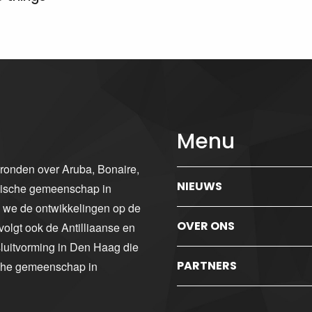
Menu
gronden over Aruba, Bonaire,
NIEUWS
ibische gemeenschap in
n we de ontwikkelingen op de
OVER ONS
volgt ook de Antilliaanse en
luitvorming in Den Haag die
PARTNERS
sche gemeenschap in