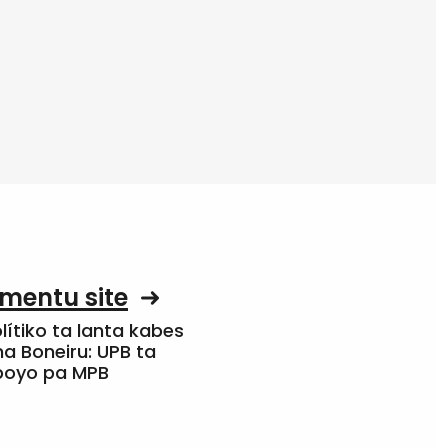
mentu site
olítiko ta lanta kabes
a Boneiru: UPB ta
apoyo pa MPB