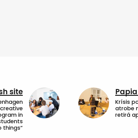
sh site
Papia
penhagen
Krísis p
 creative
atrobe n
ogram in
retirá 
students
 things”