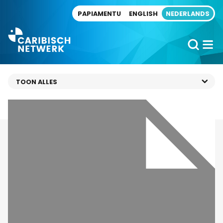
Direct naar artikel
PAPIAMENTU
ENGLISH
NEDERLANDS