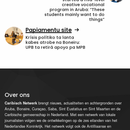
creative vocational
program in Aruba: “These
students mainly want to do
things”
Papiamentu site
Krísis polítiko ta lanta
kabes atrobe na Boneiru:
UPB ta retirá apoyo pa MPB
Over ons
brengt nieuws, actualiteiten en achtergronden over
Caribisch Netwerk
Aruba, Bonaire, Curaçao, Saba, Sint Eustatius en Sint Maarten en de
Caribische gemeenschap in Nederland. Met een netwerk van lokale
journalisten volgen we de ontwikkelingen op de zes eilanden van het
Nederlandse Koninkrijk. Het netwerk volgt ook de Antilliaanse en