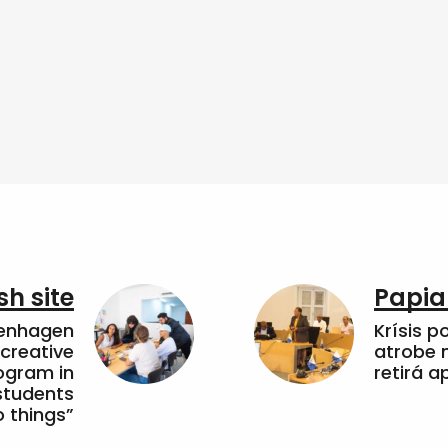
sh site
Papia
penhagen
Krísis p
 creative
atrobe n
ogram in
retirá 
students
 things”