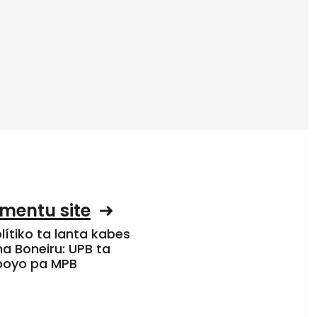
mentu site
olítiko ta lanta kabes
a Boneiru: UPB ta
apoyo pa MPB