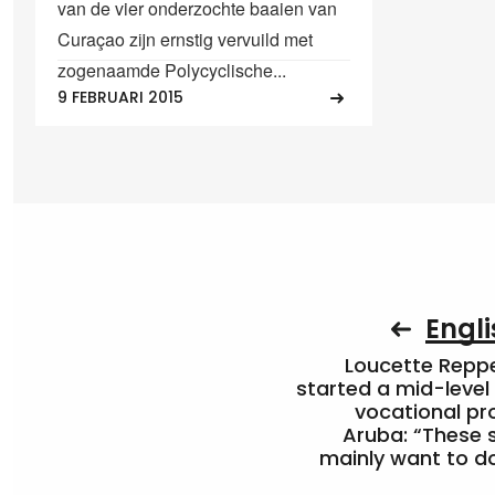
van de vier onderzochte baaien van
Curaçao zijn ernstig vervuild met
zogenaamde Polycyclische...
9 FEBRUARI 2015
Engli
Loucette Rep
started a mid-level
vocational pr
Aruba: “These 
mainly want to do