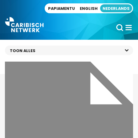
Direct naar artikel
PAPIAMENTU
ENGLISH
NEDERLANDS