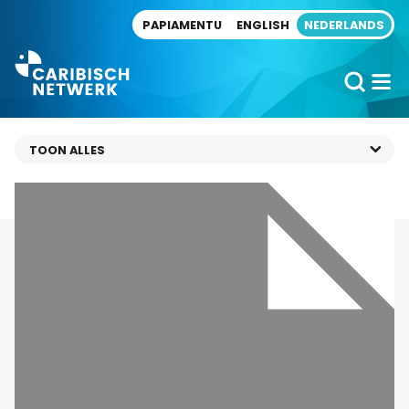
Direct naar artikel
PAPIAMENTU
ENGLISH
NEDERLANDS