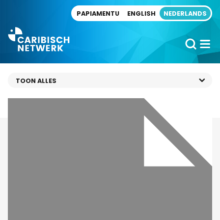
Direct naar artikel
PAPIAMENTU
ENGLISH
NEDERLANDS