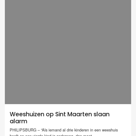
Weeshuizen op Sint Maarten slaan
alarm
PHILIPSBURG – “Als iemand al drie kinderen in een weeshuis
heeft en een vierde kind is onderweg, dan moet...