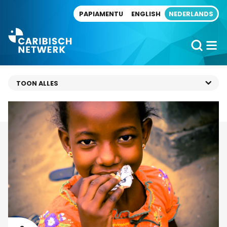
Direct naar artikel
PAPIAMENTU
ENGLISH
NEDERLANDS