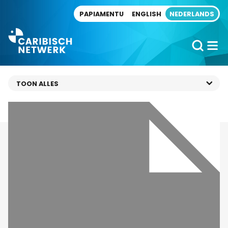
Direct naar artikel
PAPIAMENTU
ENGLISH
NEDERLANDS