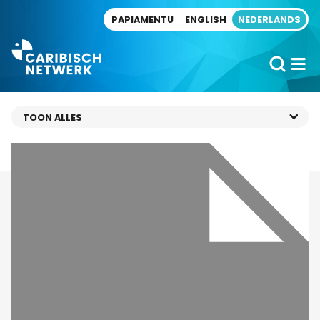
Direct naar artikel
PAPIAMENTU
ENGLISH
NEDERLANDS