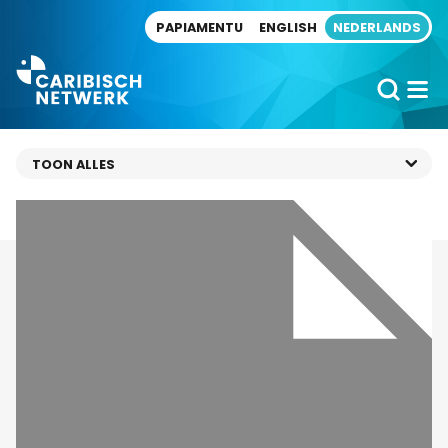
Direct naar artikel
PAPIAMENTU
ENGLISH
NEDERLANDS