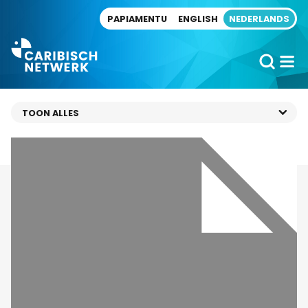
Direct naar artikel
PAPIAMENTU
ENGLISH
NEDERLANDS