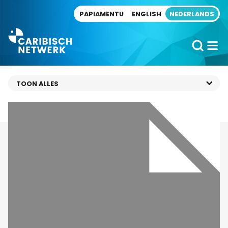
Direct naar artikel
PAPIAMENTU
ENGLISH
NEDERLANDS