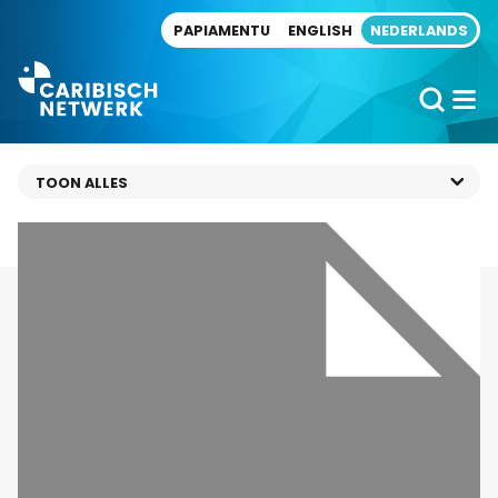
Direct naar artikel
PAPIAMENTU
ENGLISH
NEDERLANDS