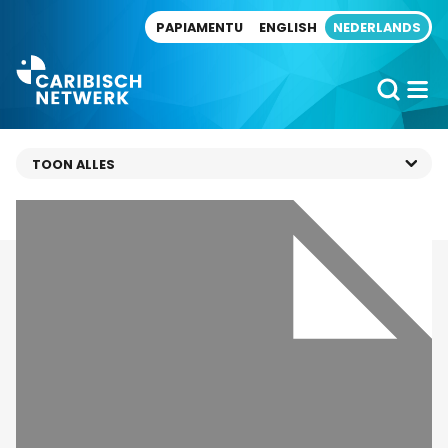
Direct naar artikel
PAPIAMENTU
ENGLISH
NEDERLANDS