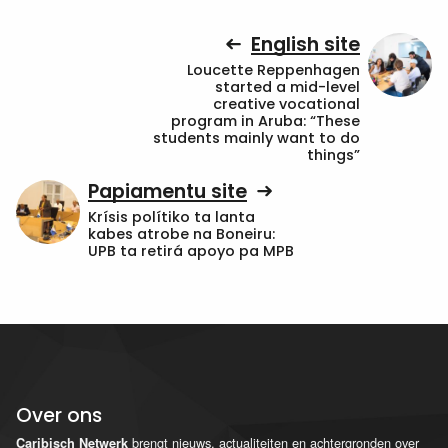
English site
Loucette Reppenhagen
started a mid-level
creative vocational
program in Aruba: “These
students mainly want to do
things”
Papiamentu site
Krísis polítiko ta lanta
kabes atrobe na Boneiru:
UPB ta retirá apoyo pa MPB
Over ons
brengt nieuws, actualiteiten en achtergronden over
Caribisch Netwerk