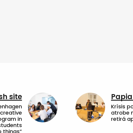
sh site
Papia
penhagen
Krísis p
 creative
atrobe n
ogram in
retirá 
students
 things”