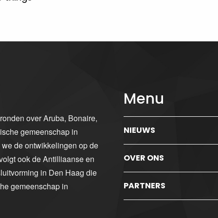
Menu
gronden over Aruba, Bonaire,
NIEUWS
ibische gemeenschap in
n we de ontwikkelingen op de
OVER ONS
volgt ook de Antilliaanse en
luitvorming in Den Haag die
PARTNERS
sche gemeenschap in