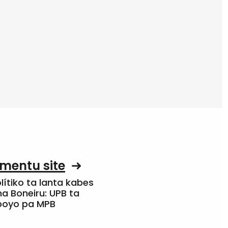
mentu site
olítiko ta lanta kabes
a Boneiru: UPB ta
apoyo pa MPB