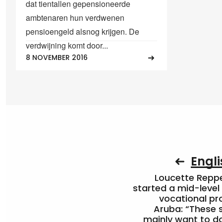
dat tientallen gepensioneerde
ambtenaren hun verdwenen
pensioengeld alsnog krijgen. De
verdwijning komt door...
8 NOVEMBER 2016
Engli
Loucette Rep
started a mid-level
vocational pr
Aruba: “These 
mainly want to do