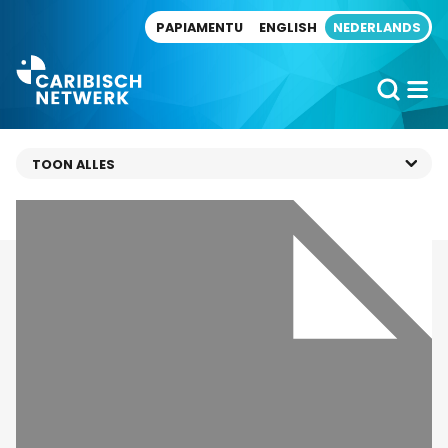
Direct naar artikel
PAPIAMENTU
ENGLISH
NEDERLANDS