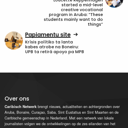
started a mid-level
creative vocational
program in Aruba: “These
students mainly want to do
things”
Papiamentu site
Krísis polítiko ta lanta
kabes atrobe na Boneiru:
UPB ta retirá apoyo pa MPB
Over ons
brengt nieuws, actualiteiten en achtergronden over
Caribisch Netwerk
Aruba, Bonaire, Curaçao, Saba, Sint Eustatius en Sint Maarten en de
Caribische gemeenschap in Nederland. Met een netwerk van lokale
journalisten volgen we de ontwikkelingen op de zes eilanden van het