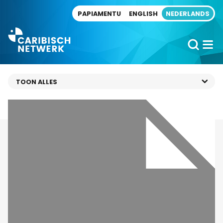
Direct naar artikel
PAPIAMENTU
ENGLISH
NEDERLANDS