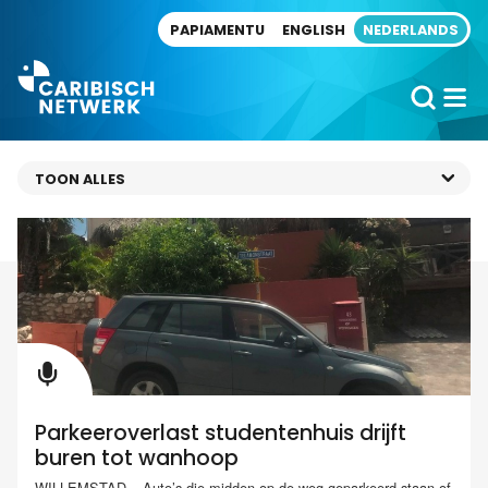
Direct naar artikel
PAPIAMENTU
ENGLISH
NEDERLANDS
Parkeeroverlast studentenhuis drijft
buren tot wanhoop
WILLEMSTAD – Auto’s die midden op de weg geparkeerd staan of