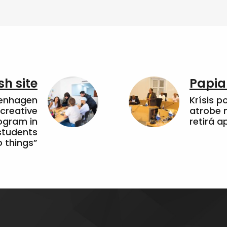
sh site
Papia
penhagen
Krísis p
 creative
atrobe n
ogram in
retirá 
students
 things”