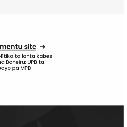
mentu site
olítiko ta lanta kabes
a Boneiru: UPB ta
apoyo pa MPB