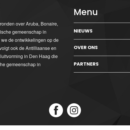
Menu
gronden over Aruba, Bonaire,
NIEUWS
ibische gemeenschap in
n we de ontwikkelingen op de
OVER ONS
volgt ook de Antilliaanse en
luitvorming in Den Haag die
PARTNERS
sche gemeenschap in