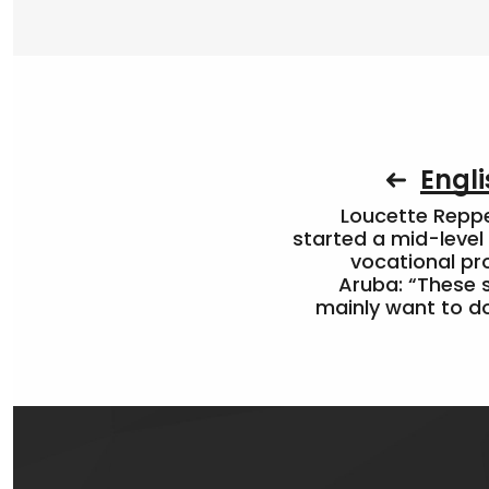
Engli
Loucette Rep
started a mid-level
vocational pr
Aruba: “These 
mainly want to do