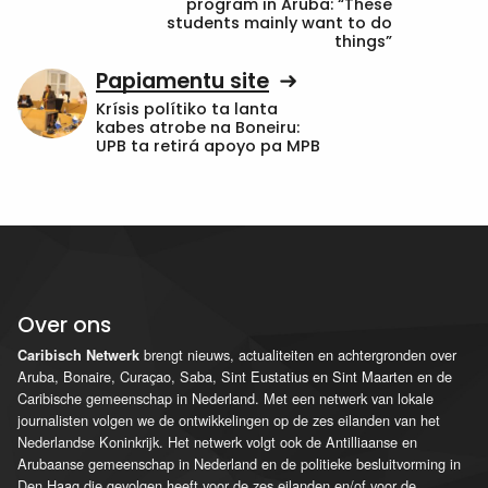
program in Aruba: “These
students mainly want to do
things”
Papiamentu site
Krísis polítiko ta lanta
kabes atrobe na Boneiru:
UPB ta retirá apoyo pa MPB
Over ons
brengt nieuws, actualiteiten en achtergronden over
Caribisch Netwerk
Aruba, Bonaire, Curaçao, Saba, Sint Eustatius en Sint Maarten en de
Caribische gemeenschap in Nederland. Met een netwerk van lokale
journalisten volgen we de ontwikkelingen op de zes eilanden van het
Nederlandse Koninkrijk. Het netwerk volgt ook de Antilliaanse en
Arubaanse gemeenschap in Nederland en de politieke besluitvorming in
Den Haag die gevolgen heeft voor de zes eilanden en/of voor de