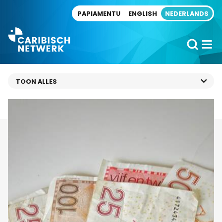
Direct naar artikel
PAPIAMENTU
ENGLISH
NEDERLANDS