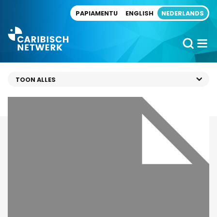
Direct naar artikel
PAPIAMENTU
ENGLISH
NEDERLANDS