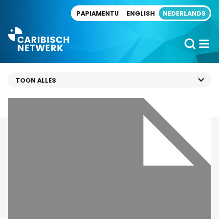
Direct naar artikel
PAPIAMENTU
ENGLISH
NEDERLANDS