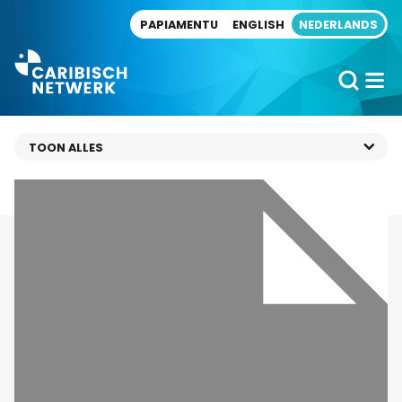
Direct naar artikel
PAPIAMENTU
ENGLISH
NEDERLANDS