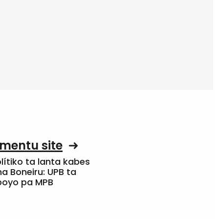
mentu site
olítiko ta lanta kabes
a Boneiru: UPB ta
apoyo pa MPB