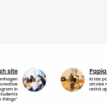
sh site
Papia
penhagen
Krísis p
 creative
atrobe n
ogram in
retirá 
students
 things”