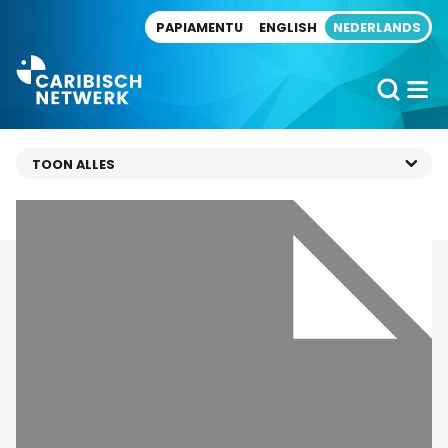
Direct naar artikel
PAPIAMENTU
ENGLISH
NEDERLANDS