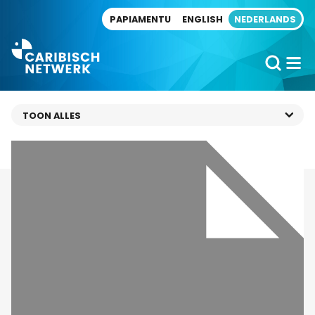
Direct naar artikel
PAPIAMENTU
ENGLISH
NEDERLANDS