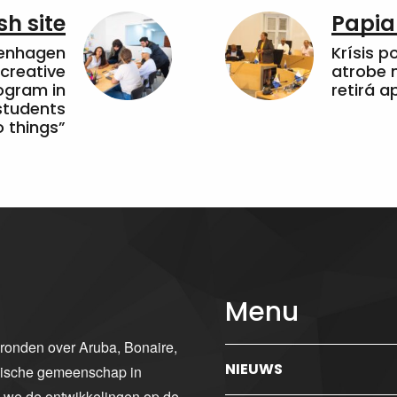
sh site
Papia
penhagen
Krísis p
 creative
atrobe n
ogram in
retirá 
students
 things”
Menu
gronden over Aruba, Bonaire,
NIEUWS
ibische gemeenschap in
n we de ontwikkelingen op de