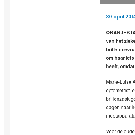
30 april 201
ORANJESTAD 
van het ziek
brillenmevrou
om haar iets
heeft, omdat 
Marie-Luise A
optometrist, 
brillenzaak g
dagen naar he
meetapparatu
Voor de oude 