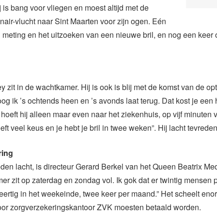
j is bang voor vliegen en moest altijd met de
air-vlucht naar Sint Maarten voor zijn ogen. Eén
 meting en het uitzoeken van een nieuwe bril, en nog een keer 
 zit in de wachtkamer. Hij is ook is blij met de komst van de opt
og ik ’s ochtends heen en ’s avonds laat terug. Dat kost je een 
hoeft hij alleen maar even naar het ziekenhuis, op vijf minuten 
ft veel keus en je hebt je bril in twee weken”. Hij lacht tevreden
ring
den lacht, is directeur Gerard Berkel van het Queen Beatrix Med
r zit op zaterdag en zondag vol. Ik gok dat er twintig mensen 
ertig in het weekeinde, twee keer per maand.” Het scheelt eno
door zorgverzekeringskantoor ZVK moesten betaald worden.