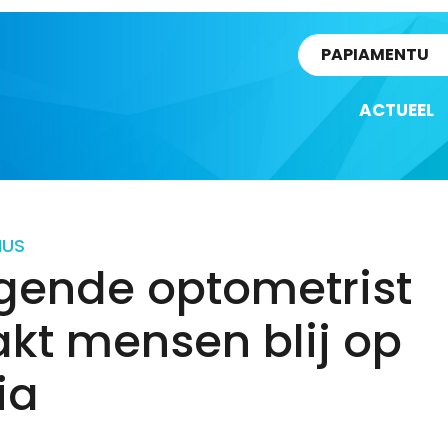
rtikel
PAPIAMENTU
ACTUEEL
IUS
egende optometrist
kt mensen blij op
ia