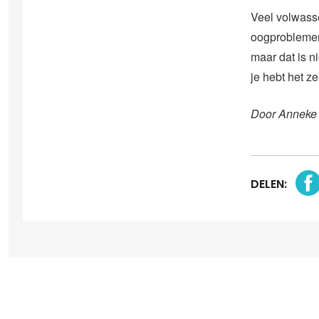
Veel volwass
oogproblemen 
maar dat is ni
je hebt het z
Door Anneke
DELEN: