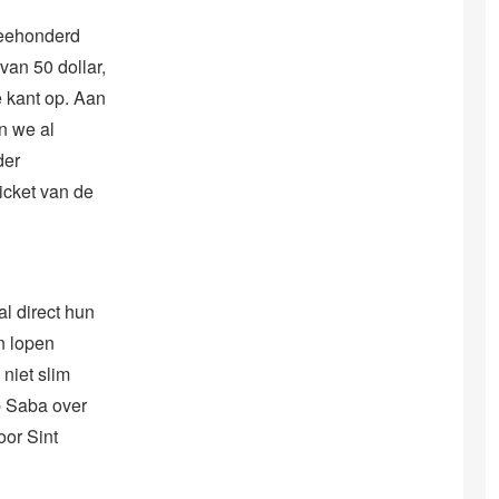
Tweehonderd
van 50 dollar,
e kant op. Aan
n we al
der
icket van de
l direct hun
en lopen
niet slim
p Saba over
oor Sint