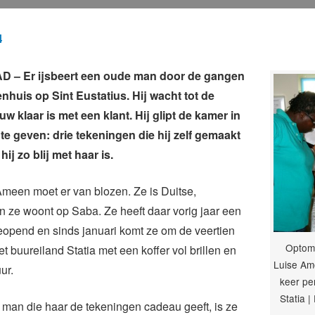
4
– Er ijsbeert een oude man door de gangen
enhuis op Sint Eustatius. Hij wacht tot de
w klaar is met een klant. Hij glipt de kamer in
 te geven: drie tekeningen die hij zelf gemaakt
hij zo blij met haar is.
meen moet er van blozen. Ze is Duitse,
en ze woont op Saba. Ze heeft daar vorig jaar een
eopend en sinds januari komt ze om de veertien
Optome
t buureiland Statia met een koffer vol brillen en
Luise Am
ur.
keer pe
Statia 
man die haar de tekeningen cadeau geeft, is ze