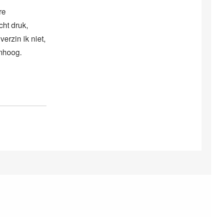
re
cht druk,
erzin ik niet,
omhoog.