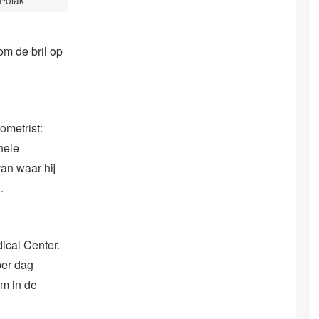
om de bril op
ometrist:
hele
van waar hij
.
ical Center.
per dag
rm in de