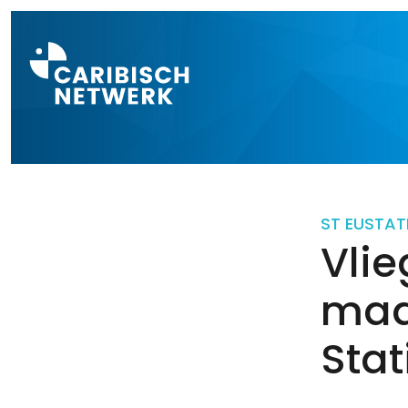
Direct naar a
ST EUSTAT
Vli
maa
Stat