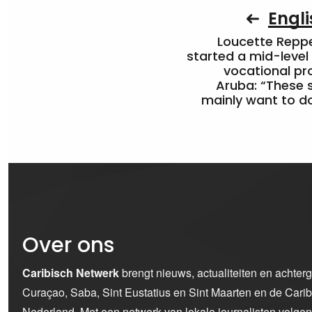
Engli
Loucette Rep
started a mid-level
vocational pr
Aruba: “These 
mainly want to do
Over ons
Caribisch Netwerk
brengt nieuws, actualiteiten en achter
Curaçao, Saba, Sint Eustatius en Sint Maarten en de Car
Nederland. Met een netwerk van lokale journalisten volge