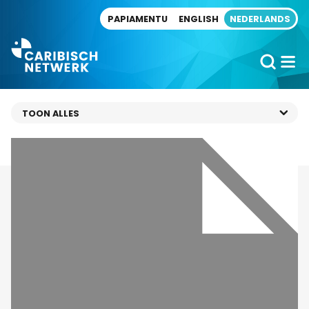
Direct naar artikel
PAPIAMENTU
ENGLISH
NEDERLANDS