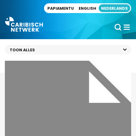
Direct naar artikel
PAPIAMENTU
ENGLISH
NEDERLANDS