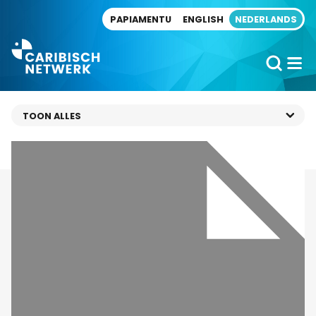
Direct naar artikel
PAPIAMENTU
ENGLISH
NEDERLANDS