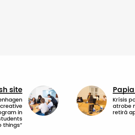
sh site
Papia
penhagen
Krísis p
 creative
atrobe n
ogram in
retirá 
students
 things”