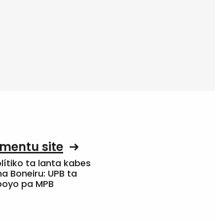
mentu site
olítiko ta lanta kabes
a Boneiru: UPB ta
apoyo pa MPB