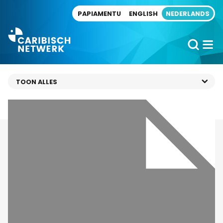
Direct naar artikel
PAPIAMENTU
ENGLISH
NEDERLANDS