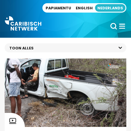
Direct naar artikel
PAPIAMENTU
ENGLISH
NEDERLANDS