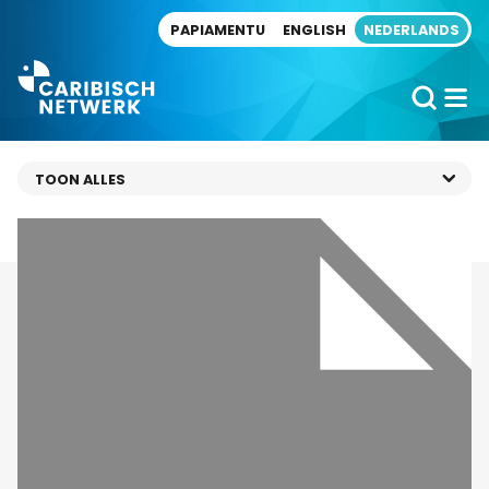
Direct naar artikel
PAPIAMENTU
ENGLISH
NEDERLANDS