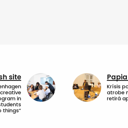
sh site
Papia
penhagen
Krísis p
 creative
atrobe n
ogram in
retirá 
students
 things”