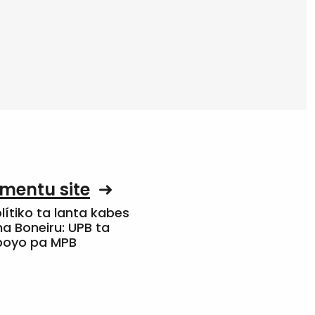
mentu site
olítiko ta lanta kabes
a Boneiru: UPB ta
apoyo pa MPB