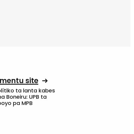
mentu site
olítiko ta lanta kabes
a Boneiru: UPB ta
apoyo pa MPB