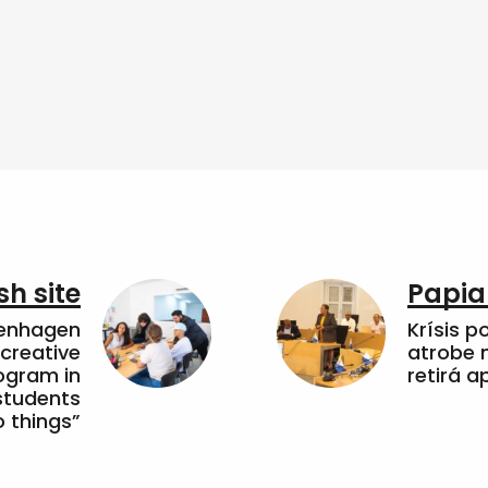
sh site
Papia
penhagen
Krísis p
 creative
atrobe n
ogram in
retirá 
students
 things”