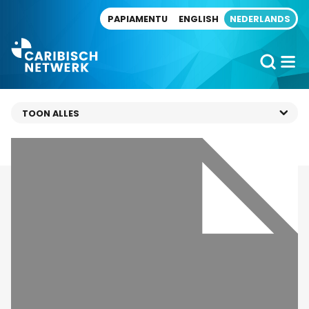
Direct naar artikel
PAPIAMENTU
ENGLISH
NEDERLANDS