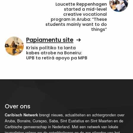
Loucette Reppenhagen
started a mid-level
creative vocational
program in Aruba: “These
students mainly want to do
things”
Papiamentu site
Krísis polítiko ta lanta
kabes atrobe na Boneiru:
UPB ta retirá apoyo pa MPB
Over ons
brengt nieuws, actualiteiten en achtergronden over
Caribisch Netwerk
Aruba, Bonaire, Curaçao, Saba, Sint Eustatius en Sint Maarten en de
Caribische gemeenschap in Nederland. Met een netwerk van lokale
journalisten volgen we de ontwikkelingen op de zes eilanden van het