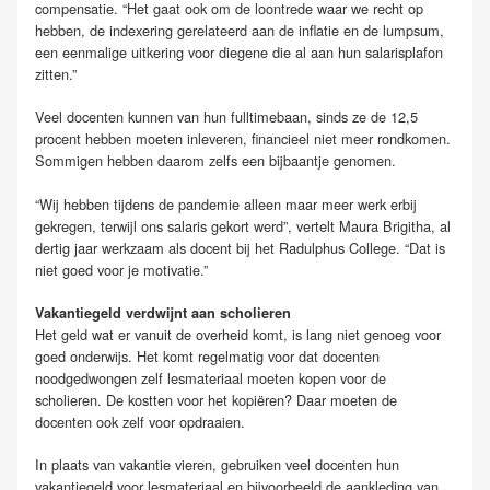
compensatie. “Het gaat ook om de loontrede waar we recht op
hebben, de indexering gerelateerd aan de inflatie en de lumpsum,
een eenmalige uitkering voor diegene die al aan hun salarisplafon
zitten.”
Veel docenten kunnen van hun fulltimebaan, sinds ze de 12,5
procent hebben moeten inleveren, financieel niet meer rondkomen.
Sommigen hebben daarom zelfs een bijbaantje genomen.
“Wij hebben tijdens de pandemie alleen maar meer werk erbij
gekregen, terwijl ons salaris gekort werd”, vertelt Maura Brigitha, al
dertig jaar werkzaam als docent bij het Radulphus College. “Dat is
niet goed voor je motivatie.”
Vakantiegeld verdwijnt aan scholieren
Het geld wat er vanuit de overheid komt, is lang niet genoeg voor
goed onderwijs. Het komt regelmatig voor dat docenten
noodgedwongen zelf lesmateriaal moeten kopen voor de
scholieren. De kostten voor het kopiëren? Daar moeten de
docenten ook zelf voor opdraaien.
In plaats van vakantie vieren, gebruiken veel docenten hun
vakantiegeld voor lesmateriaal en bijvoorbeeld de aankleding van