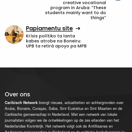
creative vocational
program in Aruba: “These
students mainly want to do
things”
Papiamentu site
Krísis polítiko ta lanta
kabes atrobe na Boneiru:
UPB ta retirá apoyo pa MPB
Over ons
brengt nieuws, actualiteiten en achtergronden over
Caribisch Netwerk
Aruba, Bonaire, Curaçao, Saba, Sint Eustatius en Sint Maarten en de
Caribische gemeenschap in Nederland. Met een netwerk van lokale
journalisten volgen we de ontwikkelingen op de zes eilanden van het
Nederlandse Koninkrijk. Het netwerk volgt ook de Antilliaanse en
Arubaanse gemeenschap in Nederland en de politieke besluitvorming in