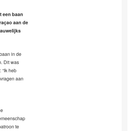
t een baan
uraçao aan de
nauwelijks
 baan in de
. Dit was
 “Ik heb
p vragen aan
he
 gemeenschap
atroon te