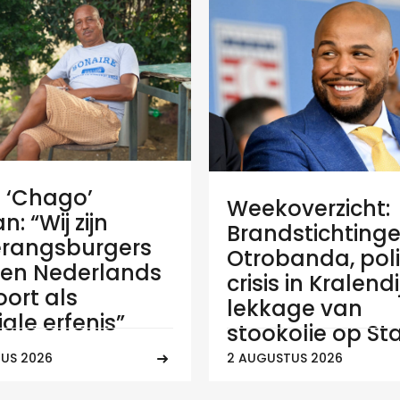
e ‘Chago’
Weekoverzicht:
: “Wij zijn
Brandstichtinge
rangsburgers
Otrobanda, poli
en Nederlands
crisis in Kralend
ort als
lekkage van
ale erfenis”
stookolie op Sta
US 2026
2 AUGUSTUS 2026