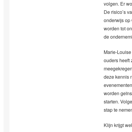
volgen. Er wo
De risico’s v
onderwijs op 
worden tot o
de ondernemi
Marie-Louise 
ouders heeft 
meegekregen. 
deze kennis n
evenementen 
worden geïns
starten. Volg
stap te neme
Klijn krijgt 