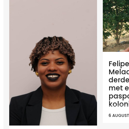
Felip
Melaan
derde
met e
paspo
koloni
6 AUGUST