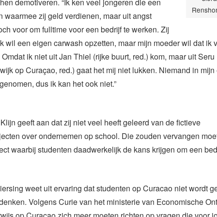
en demotiveren. “Ik ken veel jongeren die een
Renshon
 waarmee zij geld verdienen, maar uit angst
toch voor om fulltime voor een bedrijf te werken. Zij
k wil een eigen carwash opzetten, maar mijn moeder wil dat ik 
Omdat ik niet uit Jan Thiel (rijke buurt, red.) kom, maar uit Seru
wijk op Curaçao, red.) gaat het mij niet lukken. Niemand in mij
 genomen, dus ik kan het ook niet.”
lijn geeft aan dat zij niet veel heeft geleerd van de fictieve
jecten over ondernemen op school. Die zouden vervangen mo
ect waarbij studenten daadwerkelijk de kans krijgen om een bedri
ersing weet uit ervaring dat studenten op Curacao niet wordt g
e denken. Volgens Curie van het ministerie van Economische On
wijs op Curaçao zich meer moeten richten op vragen die voor j