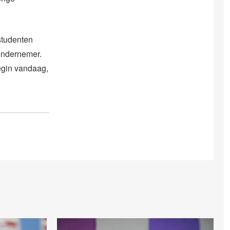
studenten
ondernemer.
egin vandaag,