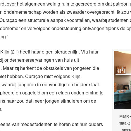
rdt over het algemeen weinig ruimte gecreëerd om dat patroon u
an ondernemerschap worden als zwaarder overgebracht. Ik zou 
Curaçao een structurele aanpak voorstellen, waarbij studenten 
ndernemer en vervolgens ondersteuning ontvangen tijdens de op
ng.”
Klijn (21) heeft haar eigen sieradenlijn. Via haar
zij ondernemerservaringen van huis uit
Maar zij herkent de obstakels van jongeren die
iet hebben. Curaçao mist volgens Klijn
waarbij jongeren in eenvoudige en heldere taal
pireerd en opgeleid om een eigen onderneming te
ens haar zou dat meer jongen stimuleren om de
n.
Marie-
maakt 
weleens van medestudenten te horen dat hun ouders
sier