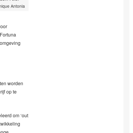
ique Antonia
voor
 Fortuna
n omgeving
eten worden
jf op te
eleerd om ‘out
twikkeling
onge