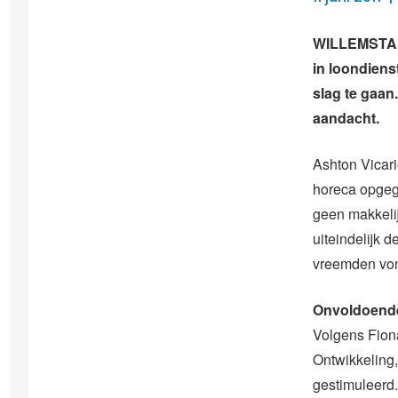
WILLEMSTAD –
in loondiens
slag te gaan
aandacht.
Ashton Vicari
horeca opgege
geen makkelij
uiteindelijk 
vreemden vond
Onvoldoende
Volgens Fion
Ontwikkeling
gestimuleerd