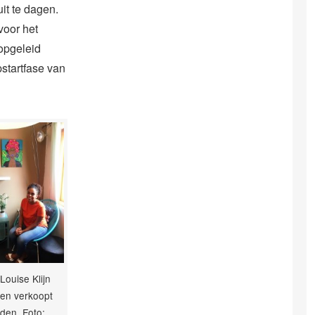
it te dagen.
voor het
opgeleid
startfase van
Louise Klijn
en verkoopt
aden. Foto: