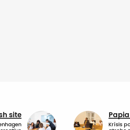
sh site
Papia
penhagen
Krísis p