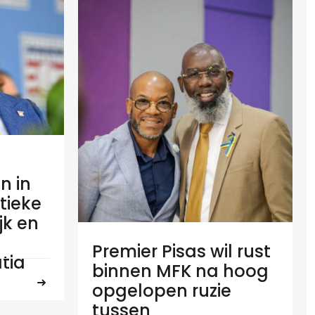
n in
tieke
ijk en
Premier Pisas wil rust
tia
binnen MFK na hoog
opgelopen ruzie
tussen