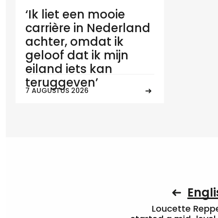
‘Ik liet een mooie
carrière in Nederland
achter, omdat ik
geloof dat ik mijn
eiland iets kan
teruggeven’
7 AUGUSTUS 2026
Engli
Loucette Rep