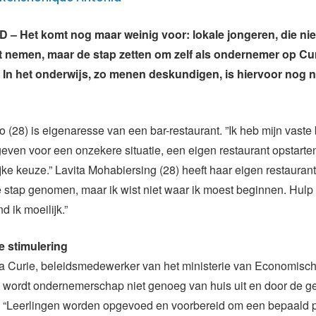
 Het komt nog maar weinig voor: lokale jongeren, die nie
t nemen, maar de stap zetten om zelf als ondernemer op C
. In het onderwijs, zo menen deskundigen, is hiervoor nog 
o (28) is eigenaresse van een bar-restaurant. ”Ik heb mijn vaste
ven voor een onzekere situatie, een eigen restaurant opstarten
ke keuze.” Lavita Mohabiersing (28) heeft haar eigen restaurant:
de stap genomen, maar ik wist niet waar ik moest beginnen. Hul
 ik moeilijk.”
 stimulering
a Curie, beleidsmedewerker van het ministerie van Economisc
, wordt ondernemerschap niet genoeg van huis uit en door de
. “Leerlingen worden opgevoed en voorbereid om een bepaald p