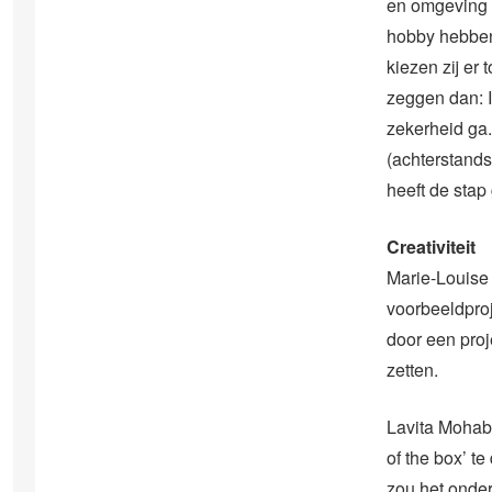
en omgeving h
hobby hebben
kiezen zij er 
zeggen dan: I
zekerheid ga. 
(achterstands
heeft de stap
Creativiteit
Marie-Louise K
voorbeeldpro
door een proj
zetten.
Lavita Mohabi
of the box’ t
zou het onder