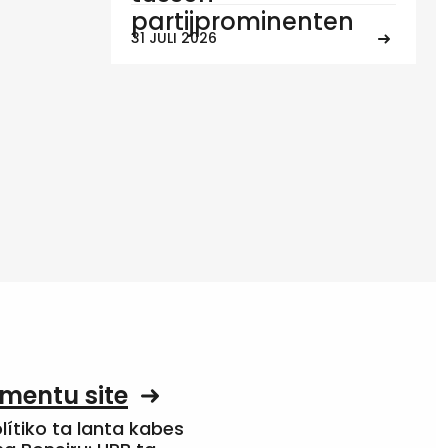
partijprominenten
31 JULI 2026
mentu site
olítiko ta lanta kabes