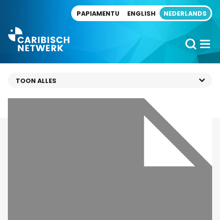
Direct naar artikel
PAPIAMENTU
ENGLISH
NEDERLANDS