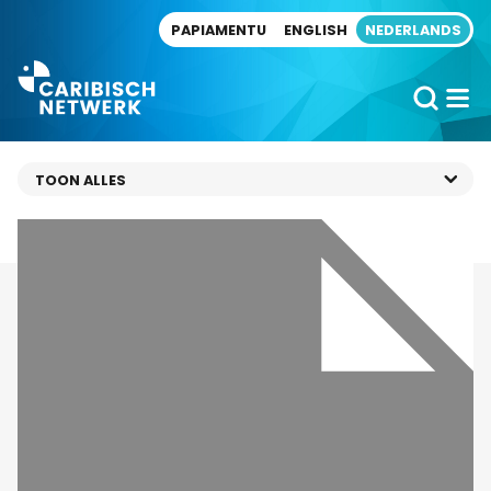
Direct naar artikel
PAPIAMENTU
ENGLISH
NEDERLANDS